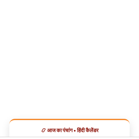
📿 आज का पंचांग • हिंदी कैलेंडर