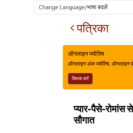
पत्रिका
ऑनलाइन ज्योतिष
ऑनलाइन अंक ज्योतिष, ऑनलाइन पंचां
क्लिक करें
प्‍यार-पैसे-रोमांस
सौगात