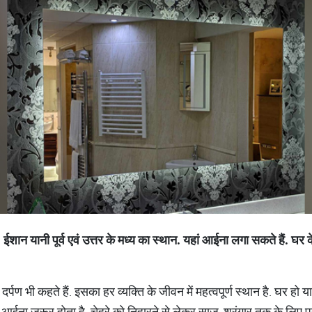
.
ईशान
यानी
पूर्व
एवं
उत्तर
के
मध्य
का
स्थान
.
यहां
आईना
लगा
सकते
हैं
.
घर
क
 दर्पण भी कहते हैं. इसका हर व्यक्ति के जीवन में महत्वपूर्ण स्थान है. घर
ं आईना जरूर होता है. चेहरे को निहारने से लेकर साज-श्रृंगार तक के लिए प्