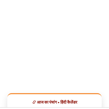
📿 आज का पंचांग • हिंदी कैलेंडर