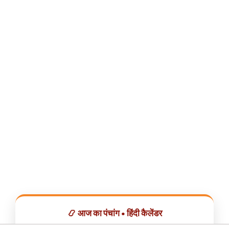
📿 आज का पंचांग • हिंदी कैलेंडर