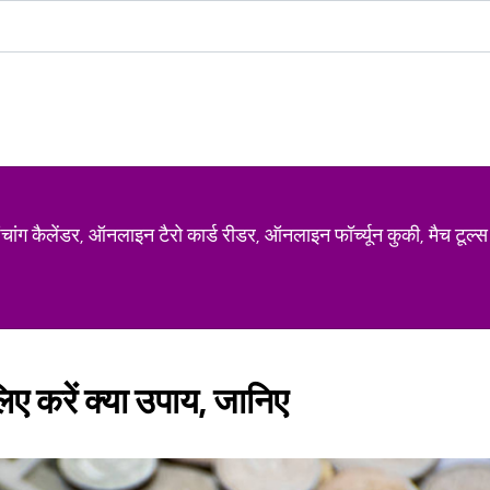
ग कैलेंडर, ऑनलाइन टैरो कार्ड रीडर, ऑनलाइन फॉर्च्यून कुकी, मैच टूल्स
‍िए करें क्या उपाय, जान‍िए