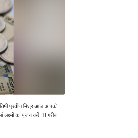
ोत‍िषी प्रवीण म‍िश्र आज आपको
ां लक्ष्मी का पूजन करें. 11 गरीब