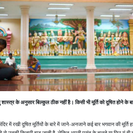
ु
शास्त्र
के
अनुसार
बिल्कुल
ठीक
नहीं
है।
किसी
भी
मूर्ति
को
दूषित
होने
के
ब
 मंदिर में रखी दूषित मूर्तियों के बारे में जाने-अनजाने कई बार भगवान की मूर्
े से उनकी किनारी झड़ जाती है, लेकिन अपनी पसंद के चलते या फिर यूं ही कुछ