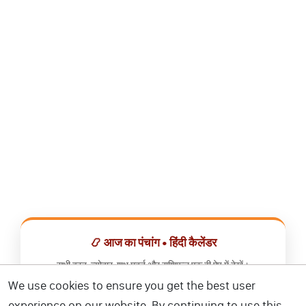
📿 आज का पंचांग • हिंदी कैलेंडर
सभी व्रत, त्योहार, शुभ मुहूर्त और राशिफल एक ही ऐप में देखें।
We use cookies to ensure you get the best user
📅 हिंदी कैलेंडर ऐप डाउनलोड करें
experience on our website. By continuing to use this