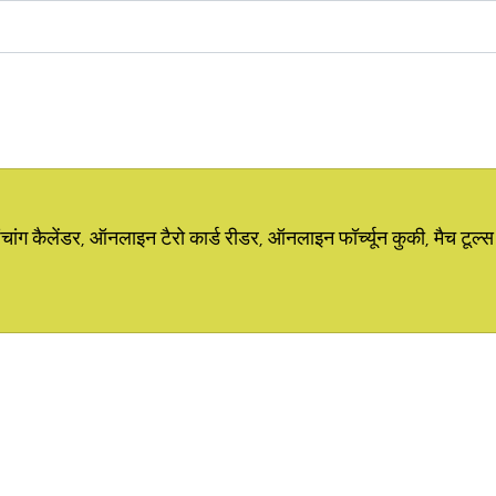
ग कैलेंडर, ऑनलाइन टैरो कार्ड रीडर, ऑनलाइन फॉर्च्यून कुकी, मैच टूल्स