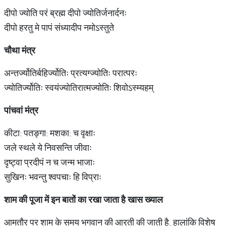
दीपो ज्योति परं ब्रह्म दीपो ज्योतिर्जनार्दनः
दीपो हरतु मे पापं संध्यादीप नमोऽस्तुते
चौथा
मंत्र
अन्तर्ज्योतिर्बहिर्ज्योतिः प्रत्यग्ज्योतिः परात्परः
ज्योतिर्ज्योतिः स्वयंज्योतिरात्मज्योतिः शिवोऽस्म्यहम्
पांचवां
मंत्र
कीटा: पतङ्गा: मशका: च वृक्षाः
जले स्थले ये निवसन्ति जीवाः
दृष्ट्वा प्रदीपं न च जन्म भाजाः
सुखिनः भवन्तु श्वपचाः हि विप्राः
शाम
की
पूजा
में
इन
बातों
का
रखा
जाता
है
खास
ख्याल
आमतौर पर शाम के समय भगवान की आरती की जाती है. हालांकि विशेष