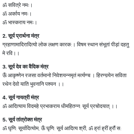
ॐ सवित्रे नमः।
ॐ अर्काय नमः।
ॐ भास्कराय नमः।
2.
सूर्य
प्रार्थना
मंत्र
ग्रहाणामादिरादित्यो लोक लक्षण कारक:। विषम स्थान संभूतां पीड़ां दहतु
मे रवि।।
3.
सूर्य
देव
का
वैदिक
मंत्र
ऊँ आकृष्णेन रजसा वर्तमानो निवेशयन्नमृतं मर्त्यण्च । हिरण्य़येन सविता
रथेन देवो याति भुवनानि पश्यन ।।
4.
सूर्य
गायत्री
मंत्र
ॐ आदित्याय विदमहे प्रभाकराय धीमहितन्न: सूर्य प्रचोदयात् ।।
5.
सूर्य
तांत्रोक्त
मंत्र
ॐ घृणि: सूर्यादित्योम, ऊँ घृणि: सूर्य आदित्य श्री, ॐ ह्रां ह्रीं ह्रौं स: