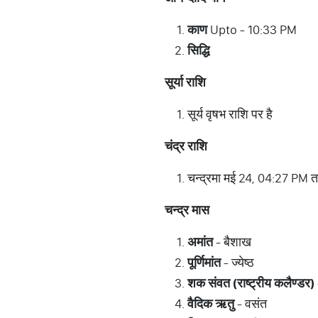
काण
Upto - 10:33 PM
सिद्धि
सूर्या
राशि
सूर्य वृषभ राशि पर है
चंद्र
राशि
चन्द्रमा मई 24, 04:27 PM तक
चन्द्र
मास
अमांत
- बैशाख
पूर्णिमांत
- ज्येष्ठ
शक
संवत
(
राष्ट्रीय
कलैण्डर
)
वैदिक
ऋतु
- वसंत