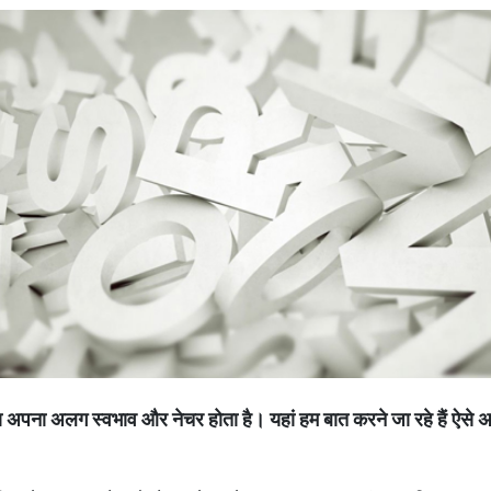
ा
अपना
अलग
स्वभाव
और
नेचर
होता
है।
यहां
हम
बात
करने
जा
रहे
हैं
ऐसे
अक