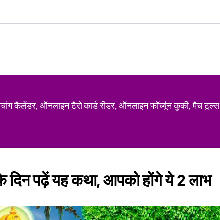
ग कैलेंडर, ऑनलाइन टैरो कार्ड रीडर, ऑनलाइन फॉर्च्यून कुकी, मैच टूल्स
े दिन पढ़ें यह कथा, आपको होंगे ये 2 लाभ