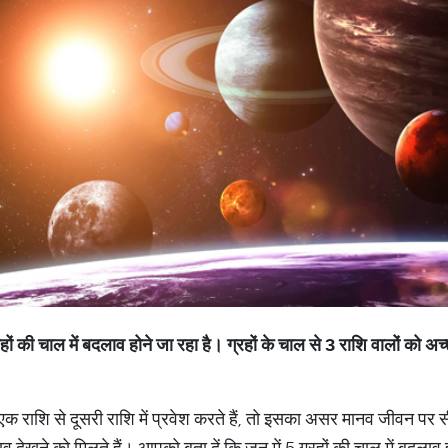
हों
की
चाल
में
बदलाव
होने
जा
रहा
है।
ग्रहों
के
चाल
से
3
राशि
वालों
को
अच्
एक राशि से दूसरी राशि में प्रवेश करते हैं, तो इसका असर मानव जीवन पर स
व देखने को मिलते हैं। आपको बता दें कि जून में 5 ग्रहों की चाल में बदल