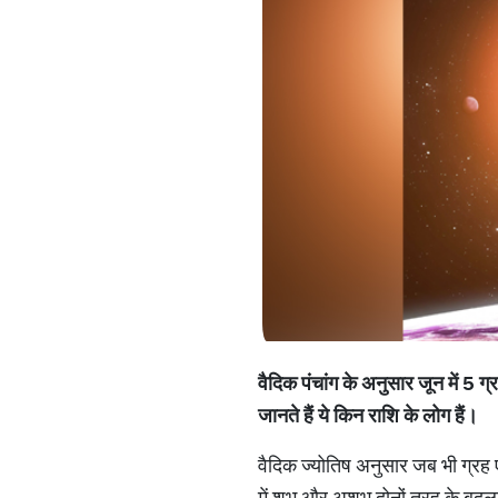
वैदिक
पंचांग
के
अनुसार
जून
में
5
ग्र
जानते
हैं
ये
किन
राशि
के
लोग
हैं।
वैदिक ज्योतिष अनुसार जब भी ग्रह 
में शुभ और अशुभ दोनों तरह के बदला