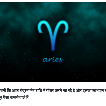
यानी
कि
आज
चंद्रमा
मेष
राशि
में
गोचर
करने
जा
रहे
है
और
इसका
लाभ
इन
र
ूब
पैसा
कमाने
वाले
हैं
.