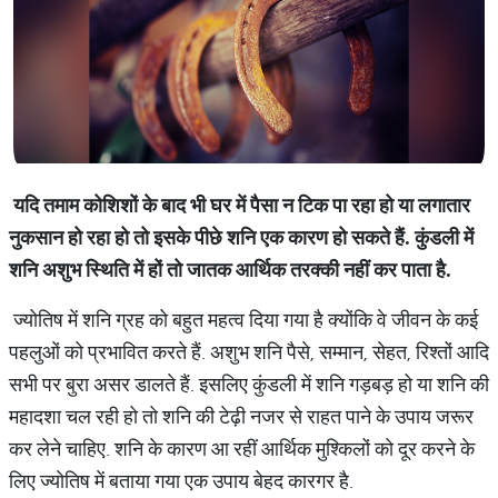
यदि
तमाम
कोशिशों
के
बाद
भी
घर
में
पैसा
न
टिक
पा
रहा
हो
या
लगातार
नुकसान
हो
रहा
हो
तो
इसके
पीछे
शनि
एक
कारण
हो
सकते
हैं
.
कुंडली
में
शनि
अशुभ
स्थिति
में
हों
तो
जातक
आर्थिक
तरक्
की
नहीं
कर
पाता
है
.
ज्‍योतिष में शनि ग्रह को बहुत महत्‍व दिया गया है क्‍योंकि वे जीवन के कई
पहलुओं को प्रभावित करते हैं. अशुभ शनि पैसे, सम्‍मान, सेहत, रिश्‍तों आदि
सभी पर बुरा असर डालते हैं. इसलिए कुंडली में शनि गड़बड़ हो या शनि की
महादशा चल रही हो तो शनि की टेढ़ी नजर से राहत पाने के उपाय जरूर
कर लेने चाहिए. शनि के कारण आ रहीं आर्थिक मुश्किलों को दूर करने के
लिए ज्‍योतिष में बताया गया एक उपाय बेहद कारगर है.