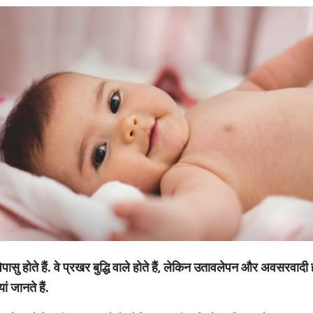
िपासु
होते
हैं
.
वे
प्रखर
बुद्धि
वाले
होते
हैं
,
लेकिन
उतावलेपन
और
अवसरवादी
ां
जानते
हैं
.