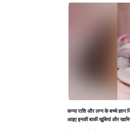
कन्
या
राशि
और
लग्
न
के
बच्
चे
ज्ञान
प
आइए
इनकी
बाकी
खूबियां
और
खामिय