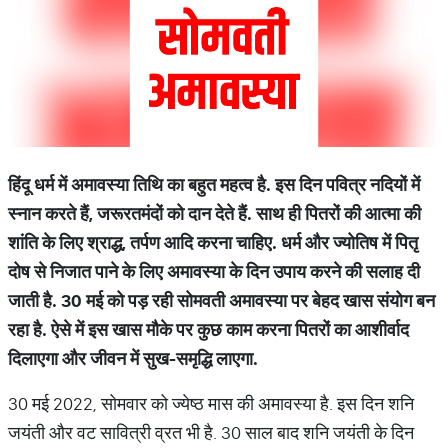
हिंदू
धर्म
में
अमावस्या
तिथि
का
बहुत
महत्
व
है
.
इस
दिन
पवित्र
नदियों
में
स्नान
करते
हैं
,
जरूरतमंदों
को
दान
देते
हैं
.
साथ
ही
पितरों
की
आत्
मा
की
शांति
के
लिए
श्राद्ध
,
तर्पण
आदि
करना
चाहिए
.
धर्म
और
ज्
योतिष
में
पितृ
दोष
से
निजात
पाने
के
लिए
अमावस्
या
के
दिन
उपाय
करने
की
सलाह
दी
जाती
है
. 30
मई
को
पड़
रही
सोमवती
अमावस्
या
पर
बेहद
खास
संयोग
बन
रहा
है
.
ऐसे
में
इस
खास
मौके
पर
कुछ
काम
करना
पितरों
का
आशीर्वाद
दिलाएगा
और
जीवन
में
सुख
-
समृद्धि
लाएगा
.
30 मई 2022, सोमवार को ज्येष्ठ मास की अमावस्या है. इस दिन शनि
जयंती और वट सावित्री व्रत भी है. 30 साल बाद शनि जयंती के दिन