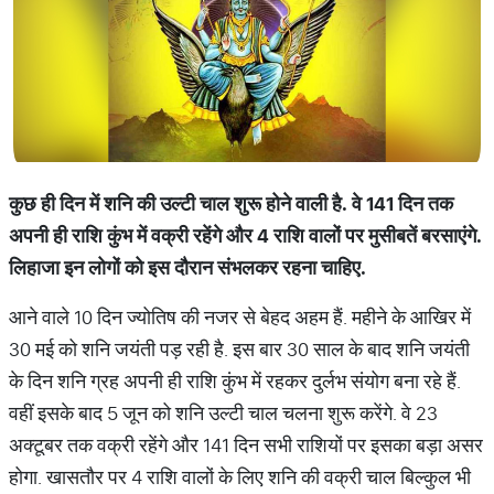
कुछ
ही
दिन
में
शनि
की
उल्टी
चाल
शुरू
होने
वाली
है
.
वे
141
दिन
तक
अपनी
ही
राशि
कुंभ
में
वक्री
रहेंगे
और
4
राशि
वालों
पर
मुसीबतें
बरसाएंगे
.
लिहाजा
इन
लोगों
को
इस
दौरान
संभलकर
रहना
चाहिए
.
आने वाले 10 दिन ज्‍योतिष की नजर से बेहद अहम हैं. महीने के आखिर में
30 मई को शनि जयंती पड़ रही है. इस बार 30 साल के बाद शनि जयंती
के दिन शनि ग्रह अपनी ही राशि कुंभ में रहकर दुर्लभ संयोग बना रहे हैं.
वहीं इसके बाद 5 जून को शनि उल्टी चाल चलना शुरू करेंगे. वे 23
अक्‍टूबर तक वक्री रहेंगे और 141 दिन सभी राशियों पर इसका बड़ा असर
होगा. खासतौर पर 4 राशि वालों के लिए शनि की वक्री चाल बिल्‍कुल भी