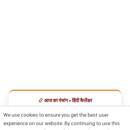
📿 आज का पंचांग • हिंदी कैलेंडर
सभी व्रत, त्योहार, शुभ मुहूर्त और राशिफल एक ही ऐप में देखें।
We use cookies to ensure you get the best user
experience on our website. By continuing to use this
📅 हिंदी कैलेंडर ऐप डाउनलोड करें