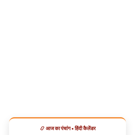
📿 आज का पंचांग • हिंदी कैलेंडर