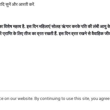
आदि सुनें और आरती करें.
का
विशेष
महत्व
है
.
इस
दिन
महिलाएं
सोलह
ऋंगार
करके
पति
की
लंबी
आयु
क
ी
प्राप्ति
के
लिए
तीज
का
व्रत
रखती
हैं
.
इस
दिन
व्रत
रखने
से
वैवाहिक
जी
 on our website. By continuing to use this site, you agree 