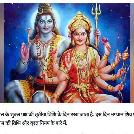
ास
के
शुक्ल
पक्ष
की
तृतीया
तिथि
के
दिन
रखा
जाता
है
.
इस
दिन
भगवान
शिव
ीज
की
तिथि
और
व्रत
नियम
के
बारे
में
.