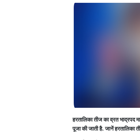
हरतालिका
तीज
का
व्रत
भाद्रपद
म
पूजा
की
जाती
है
.
जानें
हरतालिका
त