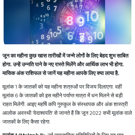
जून
का
महीना
कुछ
खास
तारीखों
में
जन्
मे
लोगों
के
लिए
बेहद
शुभ
साबित
होगा
.
उन्
हें
उन्
नति
पाने
के
नए
रास्
ते
मिलेंगे
और
आर्थिक
लाभ
भी
होगा
.
मासिक
अंक
राशिफल
से
जानें
यह
महीना
आपके
लिए
क्
या
लाया
है
.
मूलांक 1 के जातकों को यह महीना शत्रुओं पर विजय दिलाएगा. वहीं
मूलांक 6 के जातकों को इस महीने पर्याप्‍त मात्रा में धन मिलने से बड़ी
राहत मिलेगी. आइए महर्षि कपि गुरुकुल के संस्थापक और अंक शास्‍त्री
आलोक अवस्थी 'वेदाश्वपति' से जानते हैं कि जून 2022 सभी मूलांक वाले
जातकों के लिए कैसा रहेगा.