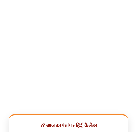
📿 आज का पंचांग • हिंदी कैलेंडर
सभी व्रत, त्योहार, शुभ मुहूर्त और राशिफल एक ही ऐप में देखें।