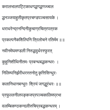
करालभालपट्टिकाधगद्धगद्धगज्ज्वल
द्धनञ्जयाहुतीकृतप्रचण्डपञ्चसायके ।
धराधरेन्द्रनन्दिनीकुचाग्रचित्रपत्रक
प्रकल्पनैकशिल्पिनि त्रिलोचने रतिर्मम ॥॥
नवीनमेघमण्डली निरुद्धदुर्धरस्फुरत्
कुहूनिशीथिनीतमः प्रबन्धबद्धकन्धरः ।
निलिम्पनिर्झरीधरस्तनोतु कृत्तिसिन्धुरः
कलानिधानबन्धुरः श्रियं जगद्धुरंधरः ॥॥
प्रफुल्लनीलपङ्कजप्रपञ्चकालिमप्रभा
वलम्बिकण्ठकन्दलीरुचिप्रबद्धकन्धरम् ।