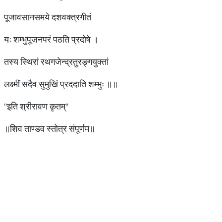
पूजावसानसमये दशवक्त्रगीतं
यः शम्भुपूजनपरं पठति प्रदोषे ।
तस्य स्थिरां रथगजेन्द्रतुरङ्गयुक्तां
लक्ष्मीं सदैव सुमुखिं प्रददाति शम्भुः ॥॥
''इति श्रीरावण कृतम्''
॥शिव ताण्डव स्तोत्र संपूर्णम॥