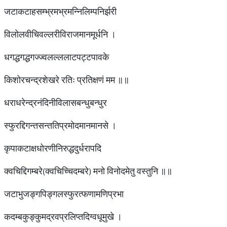
जटाकटाहसम्भ्रमभ्रमन्निलिम्पनिर्झरी
विलोलवीचिवल्लरीविराजमानमूर्धनि ।
धगद्धगद्धगज्ज्वलल्ललाटपट्टपावके
किशोरचन्द्रशेखरे रतिः प्रतिक्षणं मम ॥॥
धराधरेन्द्रनंदिनीविलासबन्धुबन्धुर
स्फुरद्दिगन्तसन्ततिप्रमोदमानमानसे ।
कृपाकटाक्षधोरणीनिरुद्धदुर्धरापदि
क्वचिद्दिगम्बरे(क्वचिच्चिदम्बरे) मनो विनोदमेतु वस्तुनि ॥॥
जटाभुजङ्गपिङ्गलस्फुरत्फणामणिप्रभा
कदम्बकुङ्कुमद्रवप्रलिप्तदिग्वधूमुखे ।