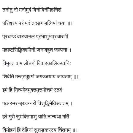
तनोतु नो मनोमुदं विनोदिनींमहनिशं
परिश्रय परं पदं तदङ्गजत्विषां चयः ॥॥
प्रचण्ड वाडवानल प्रभाशुभप्रचारणी
महाष्टसिद्धिकामिनी जनावहूत जल्पना ।
विमुक्त वाम लोचनो विवाहकालिकध्वनिः
शिवेति मन्त्रभूषगो जगज्जयाय जायताम् ॥॥
इमं हि नित्यमेवमुक्तमुत्तमोत्तमं स्तवं
पठन्स्मरन्ब्रुवन्नरो विशुद्धिमेतिसंततम् ।
हरे गुरौ सुभक्तिमाशु याति नान्यथा गतिं
विमोहनं हि देहिनां सुशङ्करस्य चिंतनम् ॥॥