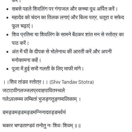
करें।
सबसे पहले शिवलिंग पर गंगाजल और कच्चा दूध अर्पित करें।
महादेव को चंदन का तिलक लगाएं और बिल्व पत्र, धतूरा व सफेद
फूल चढ़ाएं।
शिव प्रतिमा या शिवलिंग के सामने बैठकर शांत मन से स्तोत्र का
पाठ करें।
अंत में घी के दीपक से भोलेनाथ की आरती करें और अपनी
मनोकामना कहें।
पूजा में हुई सभी गलती के लिए माफी मांगे।
।।शिव तांडव स्तोत्र।। (Shiv Tandav Stotra)
जटाटवीगलज्जलप्रवाहपावितस्थले
गलेऽवलम्ब्य लम्बितां भुजङ्गतुङ्गमालिकाम् ।
डमड्डमड्डमड्डमन्निनादवड्डमर्वयं
चकार चण्डताण्डवं तनोतु नः शिवः शिवम् ॥॥