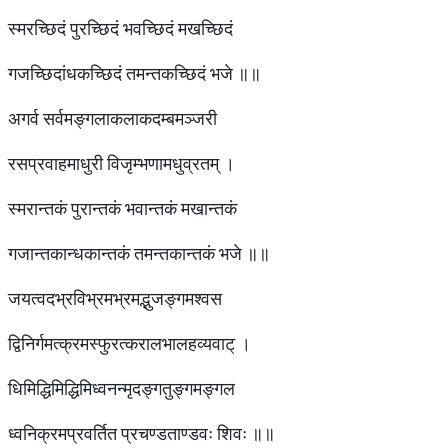
स्मरच्छिदं पुरच्छिदं भवच्छिदं मखच्छिदं
गजच्छिदांधकच्छिदं तमन्तकच्छिदं भजे ॥॥
अगर्व सर्वमङ्गलाकलाकदम्बमञ्जरी
रसप्रवाहमाधुरी विजृम्भणामधुव्रतम् ।
स्मरान्तकं पुरान्तकं भवान्तकं मखान्तकं
गजान्तकान्धकान्तकं तमन्तकान्तकं भजे ॥॥
जयत्वदभ्रविभ्रमभ्रमद्भुजङ्गमश्वस
द्विनिर्गमत्क्रमस्फुरत्करालभालहव्यवाट् ।
धिमिद्धिमिद्धिमिध्वनन्मृदङ्गतुङ्गमङ्गल
ध्वनिक्रमप्रवर्तित प्रचण्डताण्डवः शिवः ॥॥