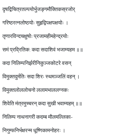
दृषद्विचित्रतल्पयोर्भुजङ्गमौक्तिकस्रजोर्
गरिष्ठरत्नलोष्ठयोः सुहृद्विपक्षपक्षयोः ।
तृणारविन्दचक्षुषोः प्रजामहीमहेन्द्रयोः
समं प्रव्रितिक: कदा सदाशिवं भजाम्यहम ॥॥
कदा निलिम्पनिर्झरीनिकुञ्जकोटरे वसन्
विमुक्तदुर्मतिः सदा शिरः स्थमञ्जलिं वहन् ।
विमुक्तलोललोचनो ललामभाललग्नकः
शिवेति मंत्रमुच्चरन् कदा सुखी भवाम्यहम् ॥॥
निलिम्प नाथनागरी कदम्ब मौलमल्लिका-
निगुम्फनिर्भक्षरन्म धूष्णिकामनोहरः ।