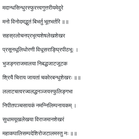
मदान्धसिन्धुरस्फुरत्त्वगुत्तरीयमेदुरे
मनो विनोदमद्भुतं बिभर्तु भूतभर्तरि ॥॥
सहस्रलोचनप्रभृत्यशेषलेखशेखर
प्रसूनधूलिधोरणी विधूसराङ्घ्रिपीठभूः ।
भुजङ्गराजमालया निबद्धजाटजूटक
श्रियै चिराय जायतां चकोरबन्धुशेखरः ॥॥
ललाटचत्वरज्वलद्धनञ्जयस्फुलिङ्गभा
निपीतपञ्चसायकं नमन्निलिम्पनायकम् ।
सुधामयूखलेखया विराजमानशेखरं
महाकपालिसम्पदेशिरोजटालमस्तु नः ॥॥