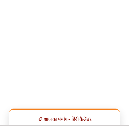
📿 आज का पंचांग • हिंदी कैलेंडर
सभी व्रत, त्योहार, शुभ मुहूर्त और राशिफल एक ही ऐप में देखें।