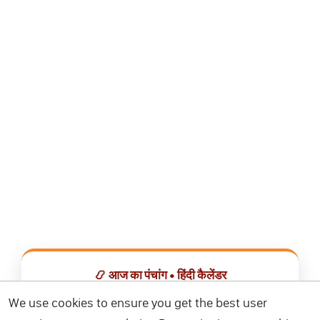
📿 आज का पंचांग • हिंदी कैलेंडर
सभी व्रत, त्योहार, शुभ मुहूर्त और राशिफल एक ही ऐप में देखें।
We use cookies to ensure you get the best user