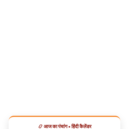
📿 आज का पंचांग • हिंदी कैलेंडर