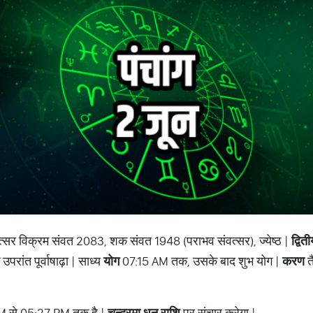
 संवत्सर विक्रम संवत 2083, शक संवत 1948 (पराभव संवत्सर), ज्येष्ठ |
द्वित
ांत पूर्वाषाढ़ा | साध्य
योग
07:15 AM तक, उसके बाद शुभ योग |
करण
त
 से 05:27 PM तक है |
चन्द्रमा धनु राशि
पर संचार करेगा |