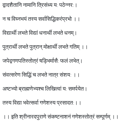
द्वादशैतानि नामानि त्रिसंध्य य: पठेन्नर:।
न च विघ्नभयं तस्य सर्वासिद्धिकरंप्रभो ।।
विद्यार्थी लभते विद्यां धनार्थी लभते धनम्।
पुत्रार्थी लभते पुत्रान् मोक्षार्थी लभते गतिम् ।।
जपेद्वगणपतिस्तोत्रं षड्भिर्मासै: फलं लभेत्।
संवत्सरेण सिद्धिं च लभते नात्र संशय: ।।
अष्टभ्यो ब्राह्मणेभ्यश्च लिखित्वां य: समर्पयेत।
तस्य विद्या भवेत्सर्वा गणेशस्य प्रसादत:।।
।। इति श्रीनारदपुराणे संकष्टनाशनं गणेशस्तोत्रं सम्पूर्णम् ।।