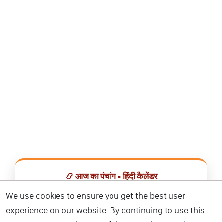
📿 आज का पंचांग • हिंदी कैलेंडर
सभी व्रत, त्योहार, शुभ मुहूर्त और राशिफल एक ही ऐप में देखें।
We use cookies to ensure you get the best user
experience on our website. By continuing to use this
📅 हिंदी कैलेंडर ऐप डाउनलोड करें