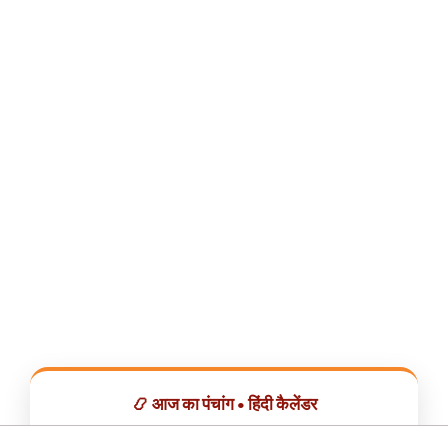
📿 आज का पंचांग • हिंदी कैलेंडर
सभी व्रत, त्योहार, शुभ मुहूर्त और राशिफल एक ही ऐप में देखें।