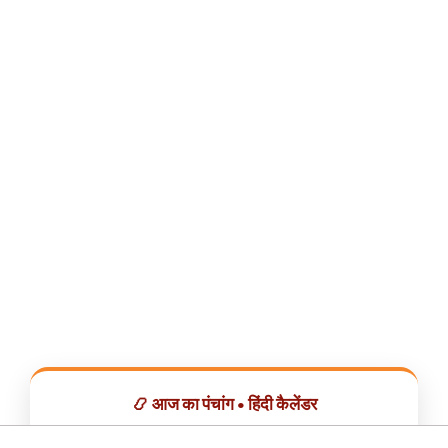
📿 आज का पंचांग • हिंदी कैलेंडर
सभी व्रत, त्योहार, शुभ मुहूर्त और राशिफल एक ही ऐप में देखें।