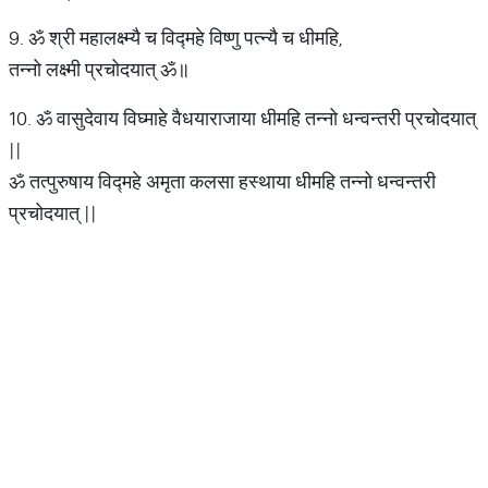
9. ॐ श्री महालक्ष्म्यै च विद्महे विष्णु पत्न्यै च धीमहि,
तन्नो लक्ष्मी प्रचोदयात् ॐ॥
10. ॐ वासुदेवाय विघ्माहे वैधयाराजाया धीमहि तन्नो धन्वन्तरी प्रचोदयात्
||
ॐ तत्पुरुषाय विद्‍महे अमृता कलसा हस्थाया धीमहि तन्नो धन्वन्तरी
प्रचोदयात् ||