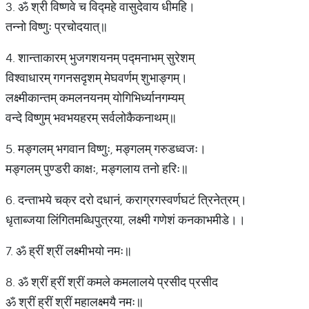
3. ॐ श्री विष्णवे च विद्महे वासुदेवाय धीमहि।
तन्नो विष्णुः प्रचोदयात्॥
4. शान्ताकारम् भुजगशयनम् पद्मनाभम् सुरेशम्
विश्वाधारम् गगनसदृशम् मेघवर्णम् शुभाङ्गम्।
लक्ष्मीकान्तम् कमलनयनम् योगिभिर्ध्यानगम्यम्
वन्दे विष्णुम् भवभयहरम् सर्वलोकैकनाथम्॥
5. मङ्गलम् भगवान विष्णुः, मङ्गलम् गरुडध्वजः।
मङ्गलम् पुण्डरी काक्षः, मङ्गलाय तनो हरिः॥
6. दन्ताभये चक्र दरो दधानं, कराग्रगस्वर्णघटं त्रिनेत्रम्।
धृताब्जया लिंगितमब्धिपुत्रया, लक्ष्मी गणेशं कनकाभमीडे।।
7. ॐ ह्रीं श्रीं लक्ष्मीभयो नमः॥
8. ॐ श्रीं ह्रीं श्रीं कमले कमलालये प्रसीद प्रसीद
ॐ श्रीं ह्रीं श्रीं महालक्ष्मयै नमः॥