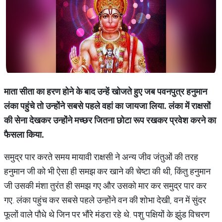
माता
सीता
का
हरण
होने
के
बाद
उन्
हें
खोजते
हुए
जब
पवनपुत्र
हनुमान
लंका
पहुंचे
तो
उन्
होंने
सबसे
पहले
वहां
का
जायजा
लिया
.
लंका
में
राक्षसों
की
सेना
देखकर
उन्
होंने
मच्
छर
जितना
छोटा
रूप
रखकर
प्रवेश
करने
का
फैसला
किया
.
समुद्र पार करते समय मायावी राक्षसी ने अन्य जीव जंतुओं की तरह
हनुमान जी को भी ऐसा ही समझ कर खाने की चेष्टा की थी, किंतु हनुमान
जी उसकी मंशा तुरंत ही समझ गए और उसको मार कर समुद्र पार कर
गए. लंका पहुंच कर सबसे पहले उन्होंने वन की शोभा देखी, वन में सुंदर
फूलों वाले पौधे थे जिन पर भौंरे मंडरा रहे थे. पशु पक्षियों के झुंड विचरण