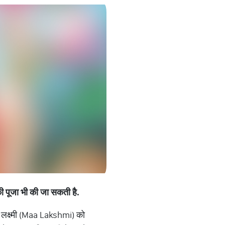
ी
पूजा
भी
की
जा
सकती
है
.
ां लक्ष्मी (Maa Lakshmi) को