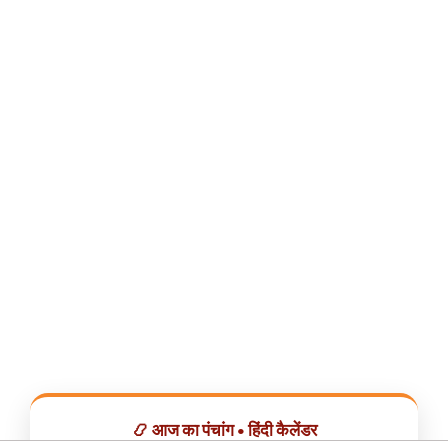
📿 आज का पंचांग • हिंदी कैलेंडर