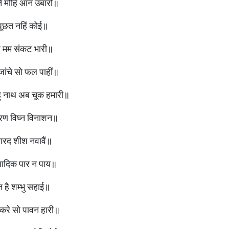
ते मोहि आन उबारो॥
पूछत नहिं कोई॥
ु मम संकट भारी॥
जांचे सो फल पाहीं॥
षमहु नाथ अब चूक हमारी॥
रण विघ्न विनाशन॥
नारद शीश नवावैं॥
मादिक पार न पाय॥
 है शम्भु सहाई॥
करे सो पावन हारी॥