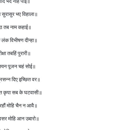
दि भेद नहिं पाई॥
त सुरासुर भए विहाला॥
्ठ तब नाम कहाई॥
े लंक विभीषण दीन्हा॥
्षा तबहिं पुरारी॥
यन पूजन चहं सोई॥
्रसन्न दिए इच्छित वर॥
 कृपा सब के घटवासी॥
रहौं मोहि चैन न आवै॥
ि अवसर मोहि आन उबारो॥