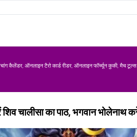
ग कैलेंडर, ऑनलाइन टैरो कार्ड रीडर, ऑनलाइन फॉर्च्यून कुकी, मैच टूल्स
ं शिव चालीसा का पाठ, भगवान भोलेनाथ करे