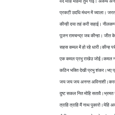
वेद माहि महिमा तुम गाई। अकथ अना
प्रकटी उदधि मंथन में ज्वाला। जर
कीन्ही दया तहं करी सहाई। नीलकण
पूजन रामचन्द्र जब कीन्हा। जीत क
सहस कमल में हो रहे धारी।कीन्ह परीक
एक कमल प्रभु राखेउ जोई।कमल न
कठिन भक्ति देखी प्रभु शंकर।भए प
जय जय जय अनन्त अविनाशी।करत
दुष्ट सकल नित मोहि सतावै।भ्रमत 
त्राहि त्राहि मैं नाथ पुकारो।येह