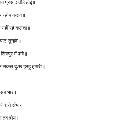
िव प्रसाद तेहि होई॥
्वक होम करावे॥
 नहीं रहै कलेशा॥
 पाठ सुनावे॥
शिवपुर में पावे॥
नि सकल दुःख हरहु हमारी॥
 सब भार।
ि करो सँभार
रण तव होय।