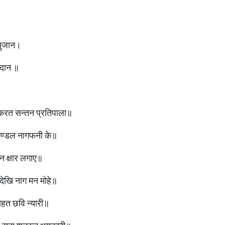
सुजान।
रदान ॥
करत सन्तन प्रतिपाला॥
ुण्डल नागफनी के॥
न क्षार लगाए॥
देखि नाग मन मोहे॥
सोहत छवि न्यारी॥