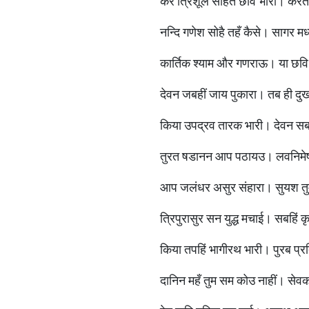
कर त्रिशूल सोहत छवि भारी। करत 
नन्दि गणेश सोहै तहँ कैसे। सागर मध
कार्तिक श्याम और गणराऊ। या छ
देवन जबहीं जाय पुकारा। तब ही दु
किया उपद्रव तारक भारी। देवन सब 
तुरत षडानन आप पठायउ। लवनिमेष 
आप जलंधर असुर संहारा। सुयश तुम
त्रिपुरासुर सन युद्ध मचाई। सबहिं
किया तपहिं भागीरथ भारी। पुरब प्रति
दानिन महँ तुम सम कोउ नाहीं। सेव