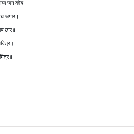
ुभाग्य जन कोय
-ओघ अपार।
 सब छार॥
पवित्र।
 मित्र॥