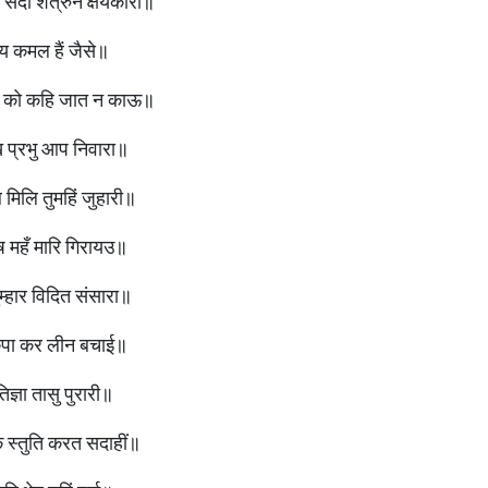
सदा शत्रुन क्षयकारी॥
्य कमल हैं जैसे॥
वि को कहि जात न काऊ॥
ख प्रभु आप निवारा॥
मिलि तुमहिं जुहारी॥
महँ मारि गिरायउ॥
्हार विदित संसारा॥
 कृपा कर लीन बचाई॥
ज्ञा तासु पुरारी॥
क स्तुति करत सदाहीं॥