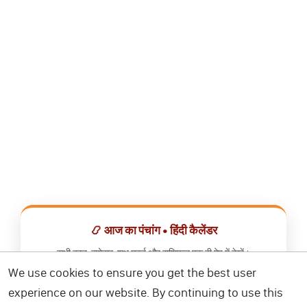
📿 आज का पंचांग • हिंदी कैलेंडर
सभी व्रत, त्योहार, शुभ मुहूर्त और राशिफल एक ही ऐप में देखें।
We use cookies to ensure you get the best user
📅 हिंदी कैलेंडर ऐप डाउनलोड करें
experience on our website. By continuing to use this