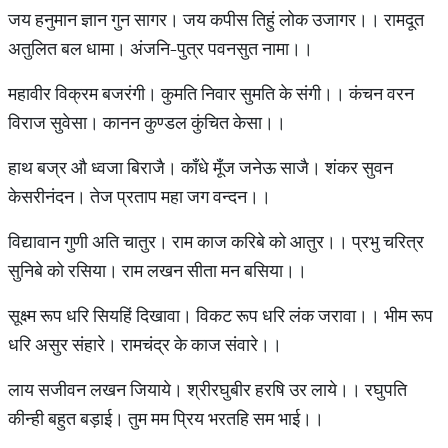
जय हनुमान ज्ञान गुन सागर। जय कपीस तिहुं लोक उजागर।। रामदूत
अतुलित बल धामा। अंजनि-पुत्र पवनसुत नामा।।
महावीर विक्रम बजरंगी। कुमति निवार सुमति के संगी।। कंचन वरन
विराज सुवेसा। कानन कुण्डल कुंचित केसा।।
हाथ बज्र औ ध्वजा बिराजै। काँधे मूँज जनेऊ साजै। शंकर सुवन
केसरीनंदन। तेज प्रताप महा जग वन्दन।।
विद्यावान गुणी अति चातुर। राम काज करिबे को आतुर।। प्रभु चरित्र
सुनिबे को रसिया। राम लखन सीता मन बसिया।।
सूक्ष्म रूप धरि सियहिं दिखावा। विकट रूप धरि लंक जरावा।। भीम रूप
धरि असुर संहारे। रामचंद्र के काज संवारे।।
लाय सजीवन लखन जियाये। श्रीरघुबीर हरषि उर लाये।। रघुपति
कीन्ही बहुत बड़ाई। तुम मम प्रिय भरतहि सम भाई।।