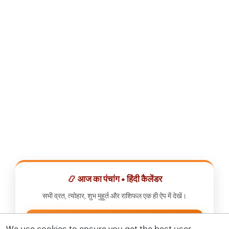
📿 आज का पंचांग • हिंदी कैलेंडर
सभी व्रत, त्योहार, शुभ मुहूर्त और राशिफल एक ही ऐप में देखें।
📅 हिंदी कैलेंडर ऐप डाउनलोड करें