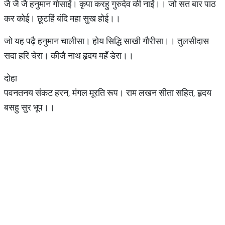
जै जै जै हनुमान गोसाईं। कृपा करहु गुरुदेव की नाईं।। जो सत बार पाठ
कर कोई। छूटहिं बंदि महा सुख होई।।
जो यह पढ़ै हनुमान चालीसा। होय सिद्धि साखी गौरीसा।। तुलसीदास
सदा हरि चेरा। कीजै नाथ हृदय महँ डेरा।।
दोहा
पवनतनय संकट हरन, मंगल मूरति रूप। राम लखन सीता सहित, हृदय
बसहु सुर भूप।।