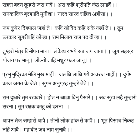
सहस बदन तुम्हरो जस गावैं। अस कहि श्रीपति कंठ लगावैं।।
सनकादिक ब्रह्मादि मुनीशा। नारद सारद सहित अहीसा।।
जम कुबेर दिगपाल जहां ते। कवि कोविद कहि सके कहाँ ते।। तुम
उपकार सुग्रीवहिं कीन्हा। राम मिलाय राज पद दीन्हा।।
तुम्हरो मंत्र विभीषन माना। लंकेश्वर भये सब जग जाना।। जुग सहस्र
योजन पर भानू। लील्यो ताहि मधुर फल जानू।।
प्रभु मुद्रिका मेलि मुख माहीं। जलधि लांघि गये अचरज नाहीं।। दुर्गम
काज जगत के जेते। सुगम अनुग्रह तुम्हरे तेते।।
राम दुआरे तुम रखवारे। होत न आज्ञा बिनु पैसारे।। सब सुख लहै तुम्हारी
सरना। तुम रक्षक काहू को डरना।।
आपन तेज सम्हारो आपै। तीनों लोक हांक तें कांपै।। भूत पिसाच निकट
नहिं आवै। महाबीर जब नाम सुनावै।।