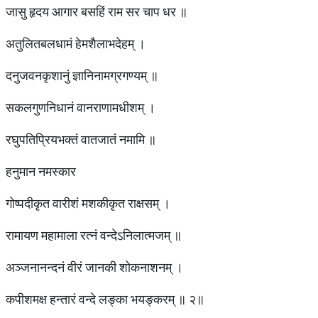
जासु हृदय आगार बसहिं राम सर चाप धर ॥
अतुलितबलधामं हेमशैलाभदेहम् ।
दनुजवनकृशानुं ज्ञानिनामग्रगण्यम् ॥
सकलगुणनिधानं वानराणामधीशम् ।
रघुपतिप्रियभक्तं वातजातं नमामि ॥
हनुमान नमस्कार
गोष्पदीकृत वारीशं मशकीकृत राक्षसम् ।
रामायण महामाला रत्नं वन्देऽनिलात्मजम् ॥
अञ्जनानन्दनं वीरं जानकी शोकनाशनम् ।
कपीशमक्ष हन्तारं वन्दे लङ्का भयङ्करम् ॥ २॥