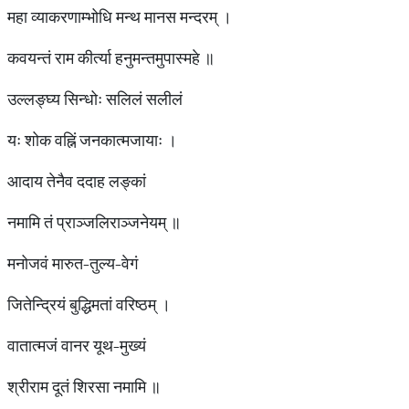
महा व्याकरणाम्भोधि मन्थ मानस मन्दरम् ।
कवयन्तं राम कीर्त्या हनुमन्तमुपास्महे ॥
उल्लङ्घ्य सिन्धोः सलिलं सलीलं
यः शोक वह्निं जनकात्मजायाः ।
आदाय तेनैव ददाह लङ्कां
नमामि तं प्राञ्जलिराञ्जनेयम् ॥
मनोजवं मारुत-तुल्य-वेगं
जितेन्द्रियं बुद्धिमतां वरिष्ठम् ।
वातात्मजं वानर यूथ-मुख्यं
श्रीराम दूतं शिरसा नमामि ॥