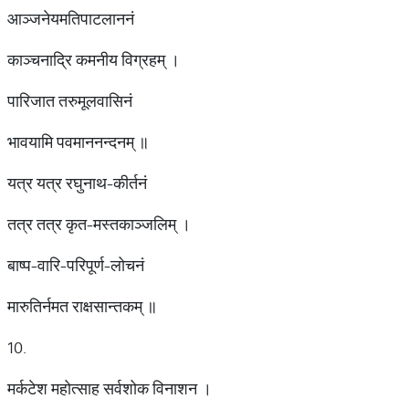
आञ्जनेयमतिपाटलाननं
काञ्चनाद्रि कमनीय विग्रहम् ।
पारिजात तरुमूलवासिनं
भावयामि पवमाननन्दनम् ॥
यत्र यत्र रघुनाथ-कीर्तनं
तत्र तत्र कृत-मस्तकाञ्जलिम् ।
बाष्प-वारि-परिपूर्ण-लोचनं
मारुतिर्नमत राक्षसान्तकम् ॥
10.
मर्कटेश महोत्साह सर्वशोक विनाशन ।