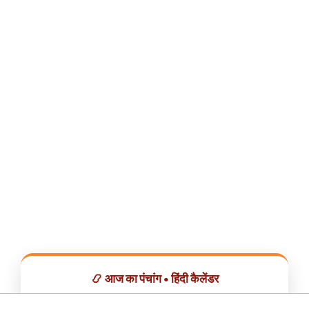
📿 आज का पंचांग • हिंदी कैलेंडर
सभी व्रत, त्योहार, शुभ मुहूर्त और राशिफल एक ही ऐप में देखें।