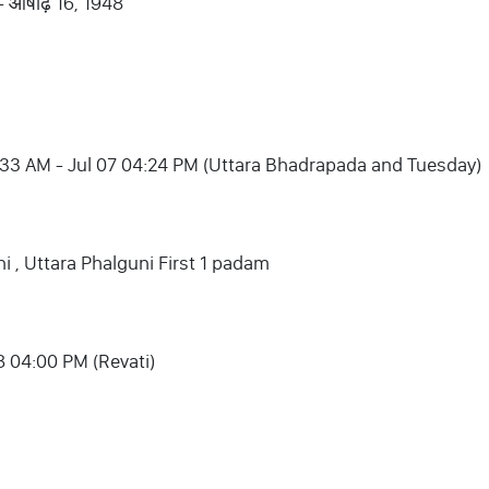
 - आषाढ़ 16, 1948
07 05:33 AM - Jul 07 04:24 PM (Uttara Bhadrapada and Tuesday)
i , Uttara Phalguni First 1 padam
 8 04:00 PM (Revati)