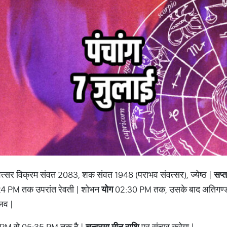
 संवत्सर विक्रम संवत 2083, शक संवत 1948 (पराभव संवत्सर), ज्येष्ठ |
सप्
24 PM तक उपरांत रेवती | शोभन
योग
02:30 PM तक, उसके बाद अतिगण्ड
लव |
PM से 05:35 PM तक है |
चन्द्रमा मीन राशि
पर संचार करेगा |