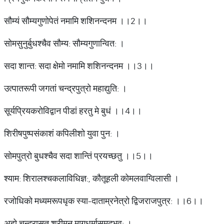
सौम्यं सौम्यगुणोपेतं नमामि शशिनन्दनम ।।2।।
सोमसुनुर्बुधश्चैव सौम्य: सौम्यगुणान्वित: ।
सदा शान्त: सदा क्षेमो नमामि शशिनन्दनम ।।3।।
उत्पातरूपी जगतां चन्द्रपुत्रो महाद्युति: ।
सूर्यप्रियकरोविद्वान पीडां हरतु मे बुधं ।।4।।
शिरीषपुष्पसंकाशं कपिलीशो युवा पुन: ।
सोमपुत्रो बुधश्चैव सदा शान्तिं प्रयच्छतु ।।5।।
श्याम: शिरालश्चकलाविधिज्ञ:, कौतूहली कोमलवाग्विलासी ।
रजोधिको मध्यमरूपधृक स्या-दाताम्रनेत्रो द्विजराजपुत्र: ।।6।।
अहो चन्द्रासुत श्रीमन मागधर्मासमुदभव: ।