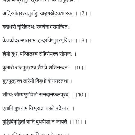
अत्रिगोत्रश्चतुर्बाहु: खड्गखेटकधारक: ।।7।।
गदाधरो नृसिंहस्थ: स्वर्णनाभसमन्वित: ।
केतकीद्रुमपत्राभ: इन्द्रविष्णुप्रपूजित: ।।8।।
ज्ञेयो बुध: पण्डितश्च रोहिणेयश्च सोमज: ।
कुमारो राजपुत्रश्च शैशवे शशिनन्दन: ।।9।।
गुरुपुत्रश्च तारेयो विबुधो बोधनस्तथा ।
सौम्य: सौम्यगुणोपेतो रत्नदानफलप्रद: ।।10।।
एतानि बुधनामानि प्रात: काले पठेन्नर: ।
बुद्धिर्विवृद्धितां याति बुधपीडा न जायते ।।11।।