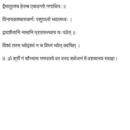
द्वैमातुरश्च हेरम्ब एकदन्तो गणाधिपः ॥
विनायकश्चारुकर्णः पशुपालो भवात्मजः ।
द्वादशैतानि नामानि प्रातरुत्थाय यः पठेत्‌ ॥
विश्वं तस्य भवेद्वश्यं न च विघ्नं भवेत्‌ क्वचित्‌ ।
9. ॐ श्रीं गं सौभ्याय गणपतये वर वरद सर्वजनं में वशमानय स्वाहा।