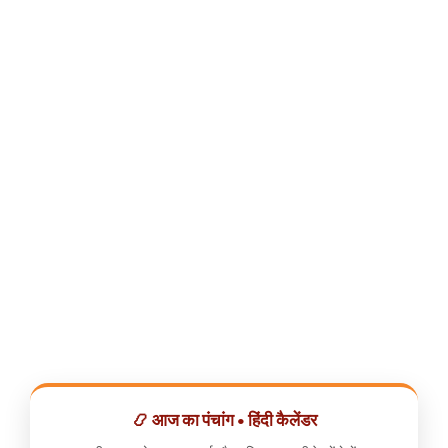
📿 आज का पंचांग • हिंदी कैलेंडर