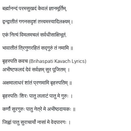
बर्ह्मानन्दं परमसुखदं केवलं ज्ञानमूर्तिम्,
द्वन्द्वातीतं गगनसदृशं तत्त्वमस्यादिलक्ष्यम्।
एकं नित्यं विमलमचलं सर्वधीसाक्षिभूतं,
भावातीतं त्रिगुणरहितं सद्गुरुं तं नमामि ॥
बृहस्पति कवच (Brihaspati Kavach Lyrics)
अभीष्टफलदं देवं सर्वज्ञम् सुर पूजितम् ।
अक्षमालाधरं शांतं प्रणमामि बृहस्पतिम् ॥
बृहस्पतिः शिरः पातु ललाटं पातु मे गुरुः ।
कर्णौ सुरगुरुः पातु नेत्रे मे अभीष्ठदायकः ॥
जिह्वां पातु सुराचार्यो नासां मे वेदपारगः ।