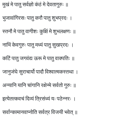
मुखं मे पातु सर्वज्ञो कंठं मे देवतागुरुः ॥
भुजावांगिरसः पातु करौ पातु शुभप्रदः ।
स्तनौ मे पातु वागीशः कुक्षिं मे शुभलक्षणः ॥
नाभिं केवगुरुः पातु मध्यं पातु सुखप्रदः ।
कटिं पातु जगवंद्य ऊरू मे पातु वाक्पतिः ॥
जानुजंघे सुराचार्यो पादौ विश्वात्मकस्तथा ।
अन्यानि यानि चांगानि रक्षेन्मे सर्वतो गुरुः ॥
इत्येतत्कवचं दिव्यं त्रिसंध्यं यः पठेन्नरः ।
सर्वान्कामानवाप्नोति सर्वत्र विजयी भवेत् ॥