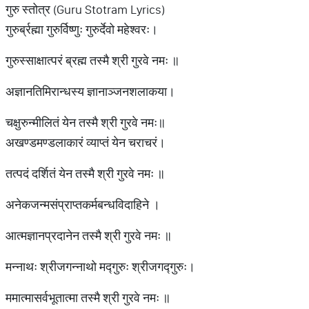
गुरु स्तोत्र (Guru Stotram Lyrics)
गुरुर्ब्रह्मा गुरुर्विष्णुः गुरुर्देवो महेश्वरः।
गुरुस्साक्षात्परं ब्रह्म तस्मै श्री गुरवे नमः ॥
अज्ञानतिमिरान्धस्य ज्ञानाञ्जनशलाकया।
चक्षुरुन्मीलितं येन तस्मै श्री गुरवे नमः॥
अखण्डमण्डलाकारं व्याप्तं येन चराचरं।
तत्पदं दर्शितं येन तस्मै श्री गुरवे नमः ॥
अनेकजन्मसंप्राप्तकर्मबन्धविदाहिने ।
आत्मज्ञानप्रदानेन तस्मै श्री गुरवे नमः ॥
मन्नाथः श्रीजगन्नाथो मद्गुरुः श्रीजगद्गुरुः।
ममात्मासर्वभूतात्मा तस्मै श्री गुरवे नमः ॥