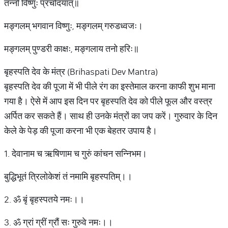
तन्नो विष्णुः प्रचोदयात्॥
मङ्गलम् भगवान विष्णुः, मङ्गलम् गरुडध्वजः।
मङ्गलम् पुण्डरी काक्षः, मङ्गलाय तनो हरिः॥
बृहस्पति देव के मंत्र (Brihaspati Dev Mantra)
बृहस्पति देव की पूजा में भी पीले रंग का इस्तेमाल करना काफी शुभ माना
गया है। ऐसे में आप इस दिन पर बृहस्पति देव को पीले फूल और वस्त्र
अर्पित कर सकते हैं। साथ ही उनके मंत्रों का जप करें। गुरुवार के दिन
केले के पेड़ की पूजा करना भी एक बेहतर उपाय है।
1. देवानाम च ऋषिणाम च गुरुं कांचन सन्निभम।
बुद्धिभूतं त्रिलोकेशं तं नमामि बृहस्पतिम्।।
2. ॐ बृं बृहस्पतये नमः।।
3. ॐ ग्रां ग्रीं ग्रौं सः गुरुवे नमः।।