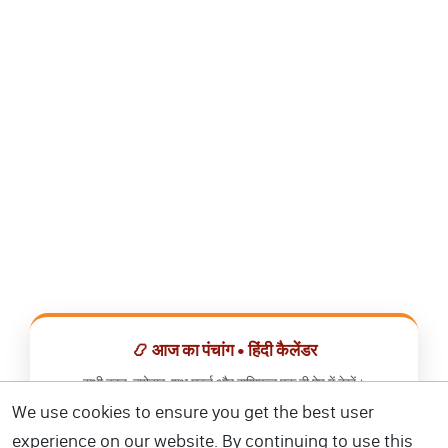
📿 आज का पंचांग • हिंदी कैलेंडर
सभी व्रत, त्योहार, शुभ मुहूर्त और राशिफल एक ही ऐप में देखें।
We use cookies to ensure you get the best user
📅 हिंदी कैलेंडर ऐप डाउनलोड करें
experience on our website. By continuing to use this