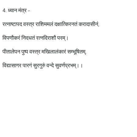
4. ध्यान मंत्र -
रत्नाष्टापद वस्त्र राशिममलं दक्षात्किरनतं करादासीनं,
विपणौकरं निदधतं रत्नदिराशौ परम्।
पीतालेपन पुष्प वस्त्र मखिलालंकारं सम्भूषितम्,
विद्यासागर पारगं सुरगुरुं वन्दे सुवर्णप्रभम्।।