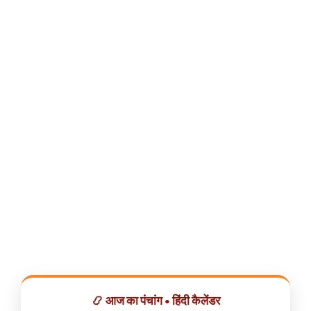
📿 आज का पंचांग • हिंदी कैलेंडर