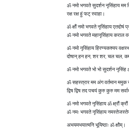
ॐ नमो भगवते सुदर्शन नृसिंहाय मम वि
रक्ष रक्ष हुं फट् स्वाहा।
ॐ क्षौं नमो भगवते नृसिंहाय एतद्दोषं
ॐ नमो भगवते महानृसिंहाय कराल वदन
ॐ नमो नृसिंहाय हिरण्यकश्यप वक्षस
दोषान् हन हन, शर शर, चल चल, कम्
ॐ नमो भगवते भो भो सुदर्शन नृसिंह ॐ आं
ॐ सहस्त्रार मम अंग वर्तमान ममुक रोगं 
द्विष द्विष तद पचयं कुरु कुरु मम सर्
ॐ नमो भगवते नृसिंहाय ॐ क्ष्रौं क्रौं आं ह्
ॐ नमः भगवते नृसिंहाय नमस्तेजस्ते
अभयमभयात्मनि भूयिष्ठाः ॐ क्षौम्।