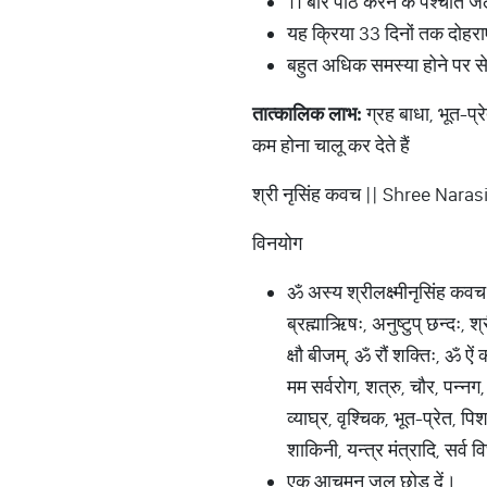
11 बार पाठ करने के पश्चात ज
यह क्रिया 33 दिनों तक दोहराए
बहुत अधिक समस्या होने पर से
तात्कालिक
लाभ
:
ग्रह बाधा, भूत-प्र
कम होना चालू कर देते हैं
श्री नृसिंह कवच || Shree Na
विनयोग
ॐ अस्य श्रीलक्ष्मीनृसिंह कवच
ब्रह्माऋिषः, अनुष्टुप् छन्दः, श
क्षौ बीजम्, ॐ रौं शक्तिः, ॐ ऐं
मम सर्वरोग, शत्रु, चौर, पन्नग,
व्याघ्र, वृश्चिक, भूत-प्रेत, प
शाकिनी, यन्त्र मंत्रादि, सर्व 
एक आचमन जल छोड़ दें।