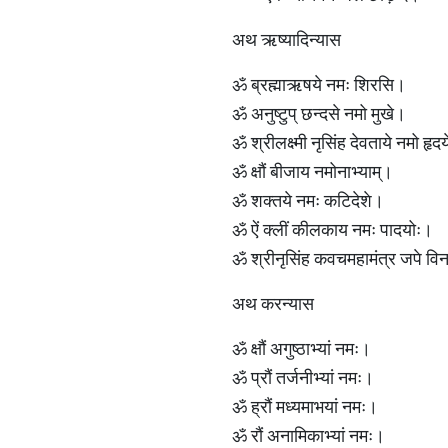
अथ ऋष्यादिन्यास
ॐ ब्रह्माऋषये नमः शिरसि।
ॐ अनुष्टुप् छन्दसे नमो मुखे।
ॐ श्रीलक्ष्मी नृसिंह देवताये नमो हृद
ॐ क्षौं बीजाय नमोनाभ्याम्।
ॐ शक्तये नमः कटिदेशे।
ॐ ऐं क्लीं कीलकाय नमः पादयोः।
ॐ श्रीनृसिंह कवचमहामंत्र जपे विन
अथ करन्यास
ॐ क्षौं अगुष्ठाभ्यां नमः।
ॐ प्रौं तर्जनीभ्यां नमः।
ॐ ह्रौं मध्यमाभयां नमः।
ॐ रौं अनामिकाभ्यां नमः।