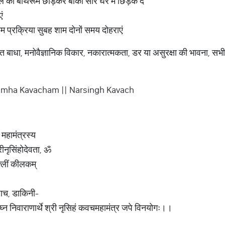
ल को बाथरूम छोड़कर बाकी सारे घर में छिड़क दें
ं
म प्रक्रिया सुबह शाम दोनों समय दोहराएं
ेत बाधा, मनोवैज्ञानिक विकार, नकारात्मकता, डर या असुरक्षा की भावना, सभी 
rasimha Kavacham || Narsingh Kavach
 महामंत्रस्य
्रीनृसिंहोदेवता, ॐ
 क्लीं कीलकम्
िशाच, डाकिनी-
विघ्न निवाराणार्थे श्री नृसिहं कवचमहामंत्र जपे विनयोगः।।