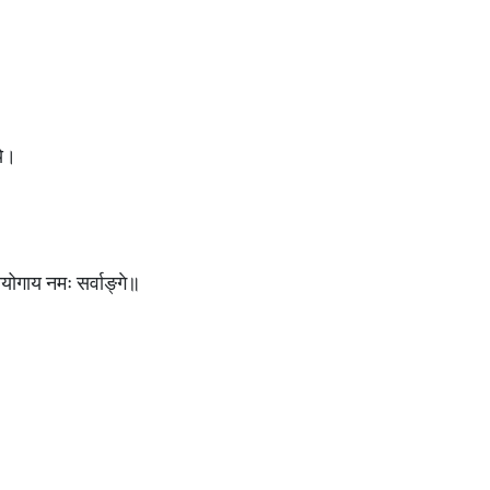
ये।
योगाय नमः सर्वाङ्गे॥