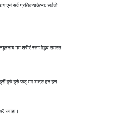
य एनं सर्व प्रतिबन्धकेभ्यः सर्वतो
मूलनाय मम शरीरं स्तम्भोद्भव समस्त
्रौं ह्रुं ह्रुं फट् मम शत्रु हन हन
स ॐ स्वाहा।