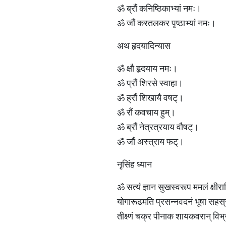
ॐ ब्रौं कनिष्ठिकाभ्यां नमः।
ॐ जौं करतलकर पृष्ठाभ्यां नमः।
अथ हृदयादिन्यास
ॐ क्षौ हृदयाय नमः।
ॐ प्रौं शिरसे स्वाहा।
ॐ ह्रौं शिखायै वषट्।
ॐ रौं कवचाय हुम्।
ॐ ब्रौं नेत्रत्रयाय वौषट्।
ॐ जौं अस्त्राय फट्।
नृसिंह ध्यान
ॐ सत्यं ज्ञान सुखस्वरूप ममलं क्षीराब
योगारूढमति प्रसन्नवदनं भूषा सहस्
तीक्ष्णं चक्र पीनाक शायकवरान् विभ