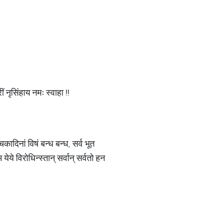
 नृसिंहाय नमः स्वाहा !!
िकादिनां विषं बन्ध बन्ध, सर्व भूत
येये विरोधिन्स्तान् सर्वान् सर्वतो हन