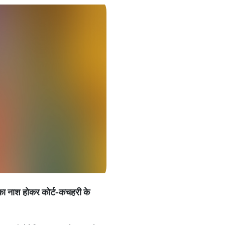
का
नाश
होकर
कोर्ट
-
कचहरी
के