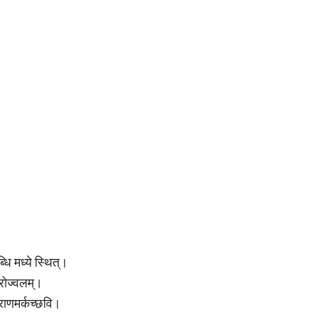
्धि मध्ये स्थित्।
रोज्वलम्।
्राणमर्कच्छवि।