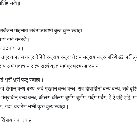
 नृसिंह भजे॥
र्वंजन मोहनाय सर्वराज्यवश्यं कुरु कुरु स्वाहा।
शाय नमो नमस्ते।
ाल वदनाय च।
्र वज्राय वज्र देहिने रुद्राय रुद्र घोराय भद्राय भद्रकारिणे ॐ ज्रीं ह्रीं
 अमोघवाचाय सत्यं सत्यं व्रतं महोग्र प्रचण्ड रुपाय।
रां क्ष्रीं क्ष्रौं फट् स्वाहा।
गान् बन्ध बन्ध, सर्व ग्रहान बन्ध बन्ध, सर्व दोषादीनां बन्ध बन्ध, सर्व वृश्च
ंत्रादीन् बन्ध बन्ध, कीलय कीलय चूर्णय चूर्णय, मर्दय मर्दय, ऐं ऐं एहि एहि, मम 
गदा, वज्रेण भष्मी कुरु कुरु स्वाहा।
्रौं नृसिंहाय नमः स्वाहा।