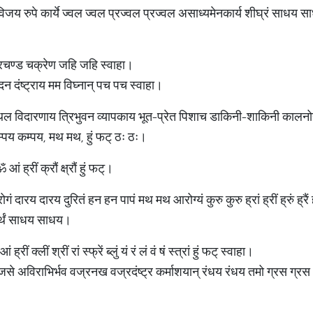
जय रुपे कार्ये ज्वल ज्वल प्रज्वल प्रज्वल असाध्यमेनकार्य शीघ्रं साधय साध
 प्रचण्ड चक्रेण जहि जहि स्वाहा।
 दंष्ट्राय मम विघ्नान् पच पच स्वाहा।
्थल विदारणाय त्रिभुवन व्यापकाय भूत-प्रेत पिशाच डाकिनी-शाकिनी कालनोन्
पय कम्पय, मथ मथ, हुं फट् ठः ठः।
 ह्रीं क्रौं क्ष्रौं हुं फट्।
दारय दारय दुरितं हन हन पापं मथ मथ आरोग्यं कुरु कुरु ह्रां ह्रीं ह्रुं ह्रैं ह
वार्थं साधय साधय।
रीं क्लीं श्रीं रां स्फ्रें ब्लुं यं रं लं वं षं स्त्रां हुं फट् स्वाहा।
जसे अविराभिर्भव वज्रनख वज्रदंष्ट्र कर्माशयान् रंधय रंधय तमो ग्रस ग्र